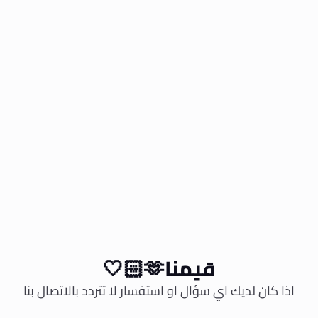
قيمنا🫶🏻🤍
اذا كان لديك اي سؤال او استفسار لا تتردد بالاتصال بنا